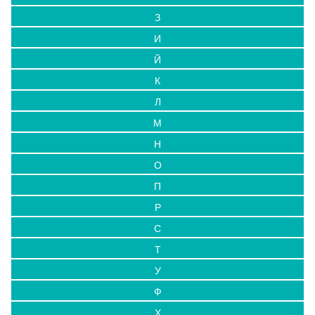
З
И
Й
К
Л
М
Н
О
П
Р
С
Т
У
Ф
Х