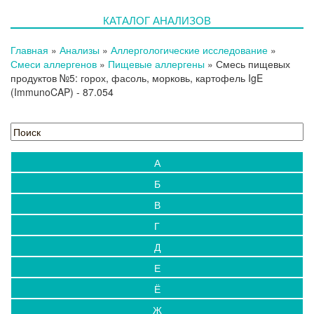
КАТАЛОГ АНАЛИЗОВ
Главная
»
Анализы
»
Аллергологические исследование
»
Смеси аллергенов
»
Пищевые аллергены
»
Смесь пищевых
продуктов №5: горох, фасоль, морковь, картофель IgE
(ImmunoCAP)
- 87.054
А
Б
В
Г
Д
Е
Ё
Ж