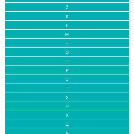
Й
К
Л
М
Н
О
П
Р
С
Т
У
Ф
Х
Ц
Ч