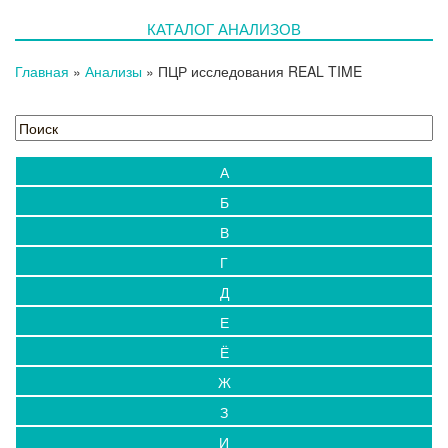
КАТАЛОГ АНАЛИЗОВ
Главная
»
Анализы
»
ПЦР исследования REAL TIME
А
Б
В
Г
Д
Е
Ё
Ж
З
И