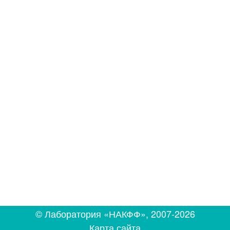
+7 (495) 967-99-67 доб. 1018
моб.: +7 915 460-68-64;
+7 985 122-73-73
+7 (495) 967-99-67 доб. 1093
© Лаборатория «НАКФФ», 2007-2026
Карта сайта