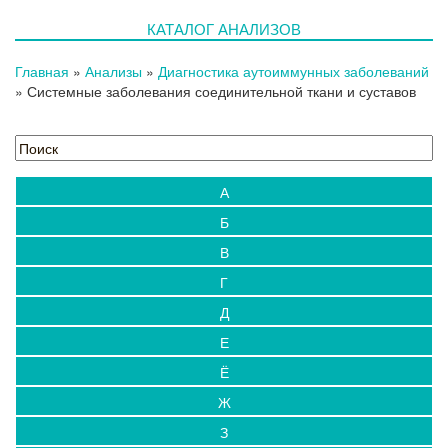
КАТАЛОГ АНАЛИЗОВ
Главная
»
Анализы
»
Диагностика аутоиммунных заболеваний
»
Системные заболевания соединительной ткани и суставов
А
Б
В
Г
Д
Е
Ё
Ж
З