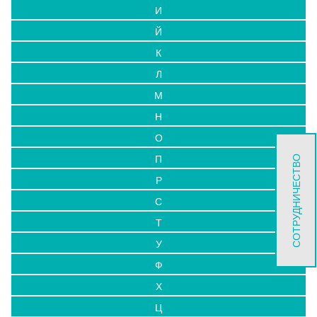
И
Й
К
Л
М
Н
О
П
СОТРУДНИЧЕСТВО
Р
С
Т
У
Ф
Х
Ц