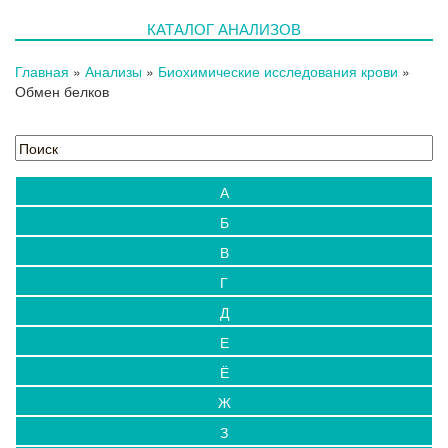
КАТАЛОГ АНАЛИЗОВ
Главная
»
Анализы
»
Биохимические исследования крови
»
Обмен белков
А
Б
В
Г
Д
Е
Ё
Ж
З