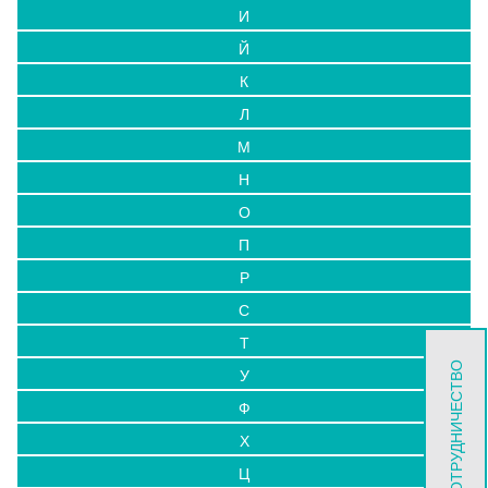
И
Й
К
Л
М
Н
О
П
Р
С
Т
СОТРУДНИЧЕСТВО
У
Ф
Х
Ц