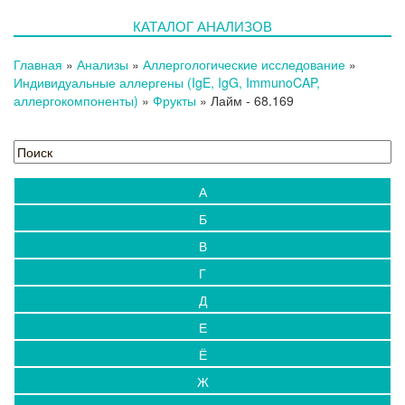
КАТАЛОГ АНАЛИЗОВ
Главная
»
Анализы
»
Аллергологические исследование
»
Индивидуальные аллергены (IgE, IgG, ImmunoCAP,
аллергокомпоненты)
»
Фрукты
»
Лайм
- 68.169
А
Б
В
Г
Д
Е
Ё
Ж