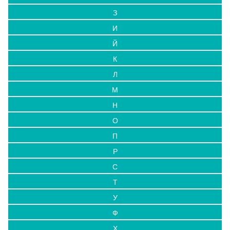
З
И
Й
К
Л
М
Н
О
П
Р
С
Т
У
Ф
Х