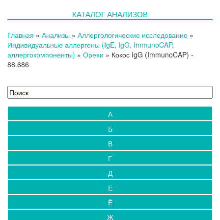
КАТАЛОГ АНАЛИЗОВ
Главная
»
Анализы
»
Аллергологические исследование
»
Индивидуальные аллергены (IgE, IgG, ImmunoCAP,
аллергокомпоненты)
»
Орехи
»
Кокос IgG (ImmunoCAP)
-
88.686
А
Б
В
Г
Д
Е
Ё
Ж