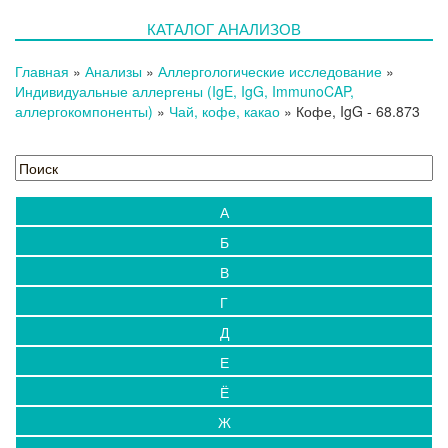
КАТАЛОГ АНАЛИЗОВ
Главная
»
Анализы
»
Аллергологические исследование
»
Индивидуальные аллергены (IgE, IgG, ImmunoCAP,
аллергокомпоненты)
»
Чай, кофе, какао
»
Кофе, IgG
- 68.873
А
Б
В
Г
Д
Е
Ё
Ж