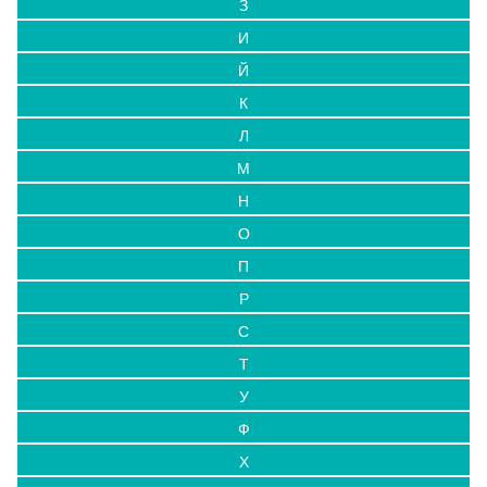
З
И
Й
К
Л
М
Н
О
П
Р
С
Т
У
Ф
Х