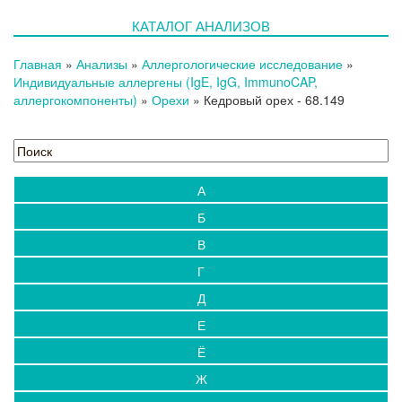
КАТАЛОГ АНАЛИЗОВ
Главная
»
Анализы
»
Аллергологические исследование
»
Индивидуальные аллергены (IgE, IgG, ImmunoCAP,
аллергокомпоненты)
»
Орехи
»
Кедровый орех
- 68.149
А
Б
В
Г
Д
Е
Ё
Ж