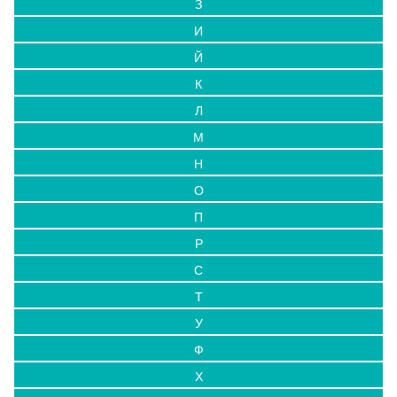
З
И
Й
К
Л
М
Н
О
П
Р
С
Т
У
Ф
Х