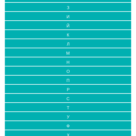
З
И
Й
К
Л
М
Н
О
П
Р
С
Т
У
Ф
Х