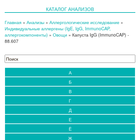
Новости
КАТАЛОГ АНАЛИЗОВ
Блог
Испытательный центр
Главная
»
Анализы
»
Аллергологические исследование
»
Выезды на дом
Индивидуальные аллергены (IgE, IgG, ImmunoCAP,
аллергокомпоненты)
Контакты
»
Овощи
»
Капуста IgG (ImmunoCAP)
-
88.607
А
Б
В
Г
Д
Е
Ё
Ж