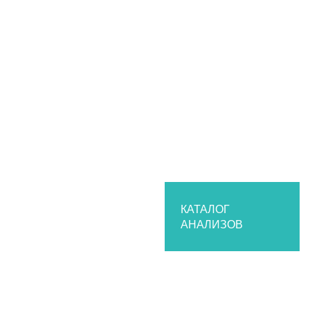
Калькулятор пересчета единиц измерения
Эксклюзивные исследования
Перечень критических показателей
Электронные бланки
Каталог анализов
Организациям
Частным медицинским клиникам
Государственным заказчикам
Сотрудничество
О лаборатории
История
Структура лаборатории
КАТАЛОГ
АНАЛИЗОВ
Нормативные документы
Парк оборудования
Контроль качества
Партнеры
Вакансии