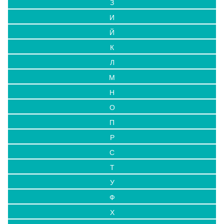
З
И
Й
К
Л
М
Н
О
П
Р
С
Т
У
Ф
Х