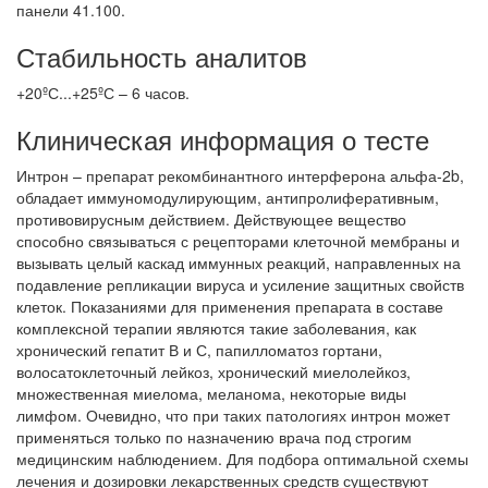
панели 41.100.
Стабильность аналитов
+20ºС...+25ºС – 6 часов.
Клиническая информация о тесте
Интрон – препарат рекомбинантного интерферона альфа-2b,
обладает иммуномодулирующим, антипролиферативным,
противовирусным действием. Действующее вещество
способно связываться с рецепторами клеточной мембраны и
вызывать целый каскад иммунных реакций, направленных на
подавление репликации вируса и усиление защитных свойств
клеток. Показаниями для применения препарата в составе
комплексной терапии являются такие заболевания, как
хронический гепатит В и С, папилломатоз гортани,
волосатоклеточный лейкоз, хронический миелолейкоз,
множественная миелома, меланома, некоторые виды
лимфом. Очевидно, что при таких патологиях интрон может
применяться только по назначению врача под строгим
медицинским наблюдением. Для подбора оптимальной схемы
лечения и дозировки лекарственных средств существуют