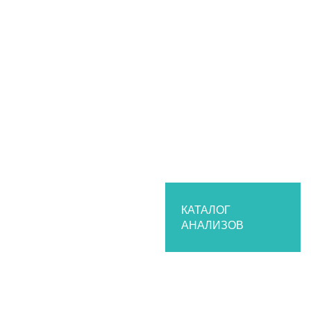
Калькулятор пересчета единиц измерения
Эксклюзивные исследования
Перечень критических показателей
Электронные бланки
Каталог анализов
Организациям
Частным медицинским клиникам
Государственным заказчикам
Сотрудничество
О лаборатории
История
Структура лаборатории
КАТАЛОГ
АНАЛИЗОВ
Нормативные документы
Парк оборудования
Контроль качества
Партнеры
Вакансии