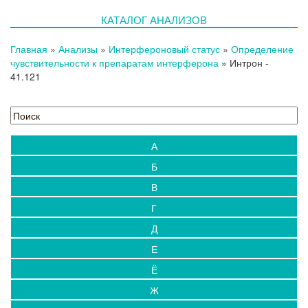
Новости
КАТАЛОГ АНАЛИЗОВ
Блог
Испытательный центр
Главная
»
Анализы
»
Интерфероновый статус
»
Определение
Выезды на дом
чувствительности к препаратам интерферона
»
Интрон
-
41.121
Контакты
А
Б
В
Г
Д
Е
Ё
Ж