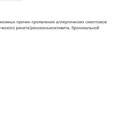
озможных причин проявления аллергических симптомов
ического ринита/риноконъюнктивита, бронхиальной