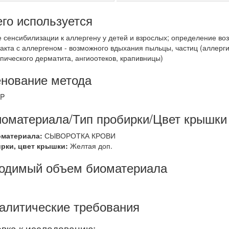
его используется
 сенсибилизации к аллергену у детей и взрослых; определение в
такта с аллергеном - возможного вдыхания пыльцы, частиц (аллерг
пического дерматита, ангиоотеков, крапивницы)
нование метода
AP
иоматериала/Тип пробирки/Цвет крышки
оматериала:
СЫВОРОТКА КРОВИ
ирки, цвет крышки:
Желтая доп.
одимый объем биоматериала
алитические требования
вка к исследованию: