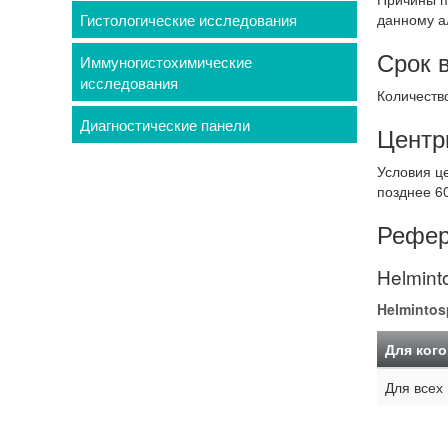
Гистологические исследования
данному а
Срок 
Иммуногистохимические
исследования
Количество
Диагностические панели
Центр
Условия ц
позднее 6
Рефер
Helmint
Helmintos
Для кого
Для всех