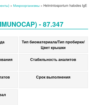
ненты)
»
Микроорганизмы
»
Helmintosporium halodes IgE
MUNOCAP) - 87.347
да
Тип биоматериала/Тип пробирки/
Цвет крышки
ования
Стабильность аналитов
татов
Срок выполнения
вал