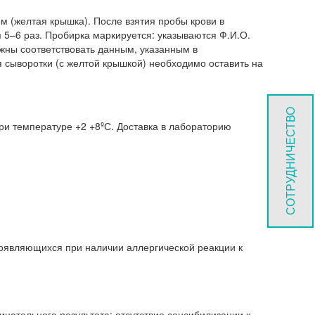
м (желтая крышка). После взятия пробы крови в
 5–6 раз. Пробирка маркируется: указываются Ф.И.О.
жны соответствовать данным, указанным в
я сыворотки (с желтой крышкой) необходимо оставить на
СОТРУДНИЧЕСТВО
ри температуре +2 +8ºС. Доставка в лабораторию
появляющихся при наличии аллергической реакции к
цательного результата: отсутствие сенсибилизации к