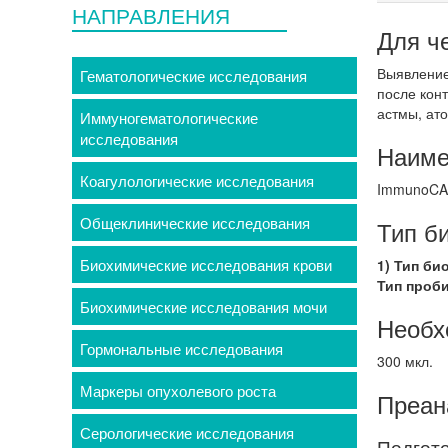
НАПРАВЛЕНИЯ
Для ч
Выявление
Гематологические исследования
после кон
астмы, ато
Иммуногематологические
исследования
Наиме
Коагулологические исследования
ImmunoC
Общеклинические исследования
Тип б
Биохимические исследования крови
1) Тип би
Тип проб
Биохимические исследования мочи
Необх
Гормональные исследования
300 мкл.
Маркеры опухолевого роста
Преан
Серологические исследования
Подгото