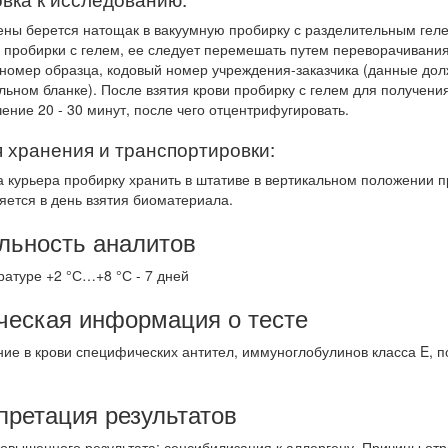
вены берется натощак в вакуумную пробирку с разделительным геле
 пробирки с гелем, ее следует перемешать путем переворачивания
 номер образца, кодовый номер учреждения-заказчика (данные дол
льном бланке). После взятия крови пробирку с гелем для получени
чение 20 - 30 минут, после чего отцентрифугировать.
 хранения и транспортировки:
а курьера пробирку хранить в штативе в вертикальном положении п
яется в день взятия биоматериала.
льность аналитов
ратуре +2 °С…+8 °С - 7 дней
ческая информация о тесте
ие в крови специфических антител, иммуноглобулинов класса E, 
.
претация результатов
овышенного результата: сенсибилизация к аллергену. Причины отри