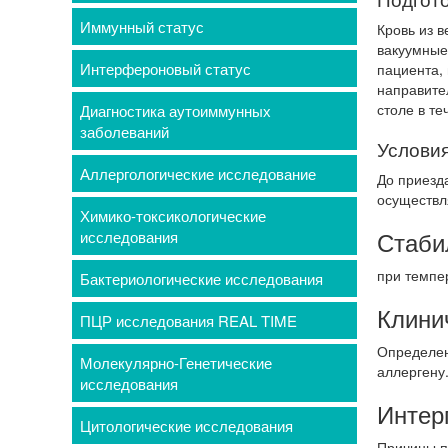
Иммунный статус
Кровь из 
вакуумные
Интерфероновый статус
пациента,
направите
столе в те
Диагностика аутоиммунных
заболеваний
Условия
Аллергологические исследование
До приезд
осуществл
Химико-токсикологические
Стаби
исследования
при темпе
Бактериологические исследования
Клини
ПЦР исследования REAL TIME
Определен
Молекулярно-Генетические
аллергену
исследования
Интер
Цитологические исследования
Причины п