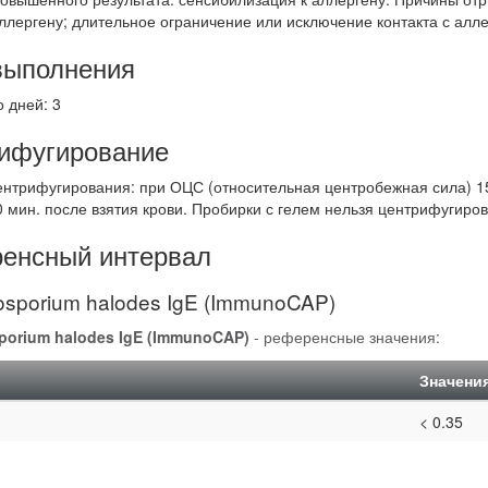
ллергену; длительное ограничение или исключение контакта с алл
выполнения
 дней: 3
ифугирование
ентрифугирования: при ОЦС (относительная центробежная сила) 150
0 мин. после взятия крови. Пробирки с гелем нельзя центрифугиро
енсный интервал
osporium halodes IgE (ImmunoCAP)
porium halodes IgE (ImmunoCAP)
- референсные значения:
Значени
< 0.35