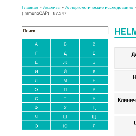
Главная
»
Анализы
»
Аллергологические исследование
(ImmunoCAP)
- 87.347
HELM
А
Б
В
Г
Д
Е
Д
Ё
Ж
З
И
Й
К
Н
Л
М
Н
О
П
Р
С
Т
У
Клинич
Ф
Х
Ц
Ч
Ш
Щ
Э
Ю
Я