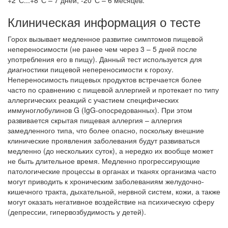
+2°С...+8°С – 7 дней; -20°С – 6 месяцев.
Клиническая информация о тесте
Горох вызывает медленное развитие симптомов пищевой
непереносимости (не ранее чем через 3 – 5 дней после
употребления его в пищу). Данный тест используется для
диагностики пищевой непереносимости к гороху.
Непереносимость пищевых продуктов встречается более
часто по сравнению с пищевой аллергией и протекает по типу
аллергических реакций с участием специфических
иммуноглобулинов G (IgG-опосредованных). При этом
развивается скрытая пищевая аллергия – аллергия
замедленного типа, что более опасно, поскольку внешние
клинические проявления заболевания будут развиваться
медленно (до нескольких суток), а нередко их вообще может
не быть длительное время. Медленно прогрессирующие
патологические процессы в органах и тканях организма часто
могут приводить к хроническим заболеваниям желудочно-
кишечного тракта, дыхательной, нервной систем, кожи, а также
могут оказать негативное воздействие на психическую сферу
(депрессии, гипервозбудимость у детей).