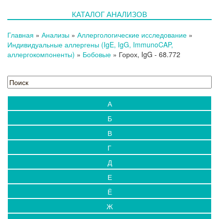
Новости
КАТАЛОГ АНАЛИЗОВ
Блог
Испытательный центр
Главная
»
Анализы
»
Аллергологические исследование
»
Выезды на дом
Индивидуальные аллергены (IgE, IgG, ImmunoCAP,
аллергокомпоненты)
Контакты
»
Бобовые
»
Горох, IgG
- 68.772
А
Б
В
Г
Д
Е
Ё
Ж