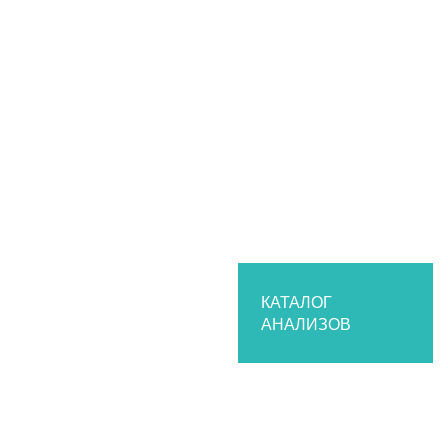
Калькулятор пересчета единиц измерения
Эксклюзивные исследования
Перечень критических показателей
Электронные бланки
Каталог анализов
Организациям
Частным медицинским клиникам
Государственным заказчикам
Сотрудничество
О лаборатории
История
Структура лаборатории
КАТАЛОГ
АНАЛИЗОВ
Нормативные документы
Парк оборудования
Контроль качества
Партнеры
Вакансии