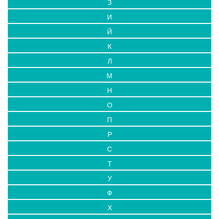
З
И
Й
К
Л
М
Н
О
П
Р
С
Т
У
Ф
Х