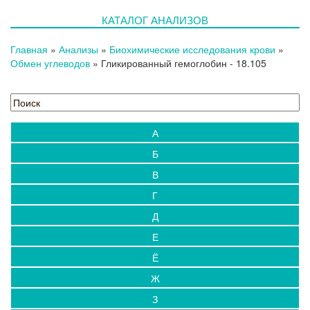
КАТАЛОГ АНАЛИЗОВ
Главная
»
Анализы
»
Биохимические исследования крови
»
Обмен углеводов
»
Гликированный гемоглобин
- 18.105
А
Б
В
Г
Д
Е
Ё
Ж
З