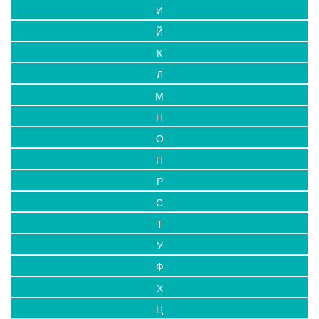
И
Й
К
Л
М
Н
О
П
Р
С
Т
У
Ф
Х
Ц