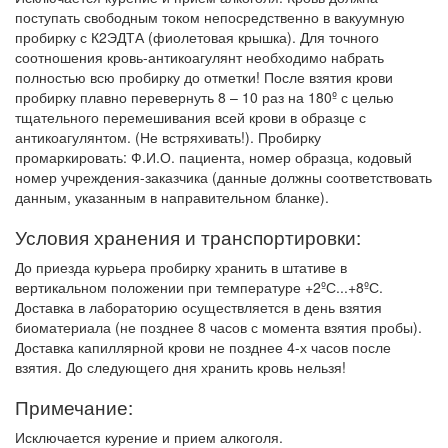
поступать свободным током непосредственно в вакуумную
пробирку с К2ЭДТА (фиолетовая крышка). Для точного
соотношения кровь-антикоагулянт необходимо набрать
полностью всю пробирку до отметки! После взятия крови
пробирку плавно перевернуть 8 – 10 раз на 180º с целью
тщательного перемешивания всей крови в образце с
антикоагулянтом. (Не встряхивать!). Пробирку
промаркировать: Ф.И.О. пациента, номер образца, кодовый
номер учреждения-заказчика (данные должны соответствовать
данным, указанным в направительном бланке).
Условия хранения и транспортировки:
До приезда курьера пробирку хранить в штативе в
вертикальном положении при температуре +2ºС...+8ºС.
Доставка в лабораторию осуществляется в день взятия
биоматериала (не позднее 8 часов с момента взятия пробы).
Доставка капиллярной крови не позднее 4-х часов после
взятия. До следующего дня хранить кровь нельзя!
Примечание:
Исключается курение и прием алкоголя.