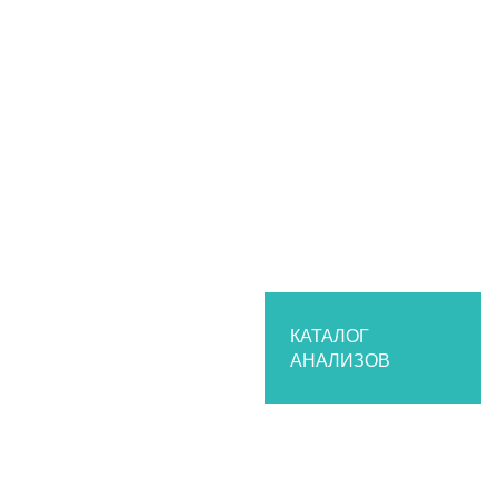
Калькулятор пересчета единиц измерения
Эксклюзивные исследования
Перечень критических показателей
Электронные бланки
Каталог анализов
Организациям
Частным медицинским клиникам
Государственным заказчикам
Сотрудничество
О лаборатории
История
Структура лаборатории
КАТАЛОГ
АНАЛИЗОВ
Нормативные документы
Парк оборудования
Контроль качества
Партнеры
Вакансии