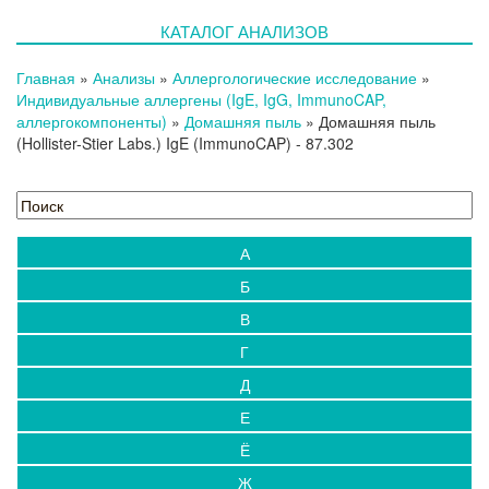
Новости
КАТАЛОГ АНАЛИЗОВ
Блог
Испытательный центр
Главная
»
Анализы
»
Аллергологические исследование
»
Выезды на дом
Индивидуальные аллергены (IgE, IgG, ImmunoCAP,
аллергокомпоненты)
Контакты
»
Домашняя пыль
»
Домашняя пыль
(Hollister-Stier Labs.) IgE (ImmunoCAP)
- 87.302
А
Б
В
Г
Д
Е
Ё
Ж