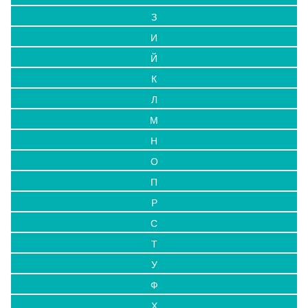
З
И
Й
К
Л
М
Н
О
П
Р
С
Т
У
Ф
Х