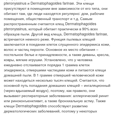
pteronyssinus и Dermatophagoides farinae. Эти клещи
присутствуют в помещении вне зависимости от его типа, они
обитают там, где люди находятся регулярно: дом, рабочие
помещения, общественный транспорт и т.д. Самым
распространенным считается клещ Dermatophagoides
pteronyssinus, который обитает практически в 90% всех
образцов пыли. Другой вид клеща, Dermatophagoides farinae,
встречается немного реже. Функция пылевых клещей
заключается в поедании клеток слущенного эпидермиса кожи,
волос и частиц перхоти. Основное их место обитания –
постельное белье и принадлежности, а также диваны, кресла,
ковры, мягкие игрушки. Установлено, что у человека
ежедневно отслаивается порядка 1 грамма клеток
эпидермиса, отмершими частицами кожи и питаются клещи
домашней пыли. В 1 грамме отмершей человеческой кожи
может находиться несколько тысяч клещей. Считается, что
основной путь попадания домашних клещей – ингаляционный
(через вдыхаемый воздух), поэтому, как правило, они
вызывают респираторные заболевания: аллергический ринит
или риноконъюнктивит, а также бронхиальную астму. Также
клещи Dermatophagoides способствуют развитию
дерматологических заболеваний, поэтому у некоторых