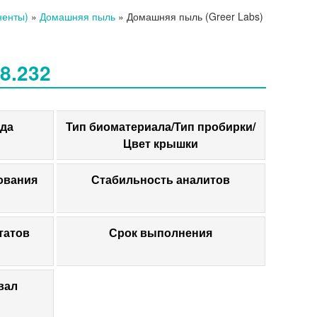
ненты)
»
Домашняя пыль
»
Домашняя пыль (Greer Labs)
8.232
да
Тип биоматериала/Тип пробирки/
Цвет крышки
ования
Стабильность аналитов
татов
Срок выполнения
вал