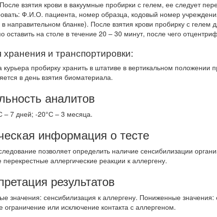
 После взятия крови в вакуумные пробирки с гелем, ее следует пе
овать: Ф.И.О. пациента, номер образца, кодовый номер учреждени
 в направительном бланке). После взятия крови пробирку с гелем 
 оставить на столе в течение 20 – 30 минут, после чего отцентриф
 хранения и транспортировки:
а курьера пробирку хранить в штативе в вертикальном положении п
яется в день взятия биоматериала.
льность аналитов
С – 7 дней; -20°С – 3 месяца.
ческая информация о тесте
следование позволяет определить наличие сенсибилизации органи
 перекрестные аллергические реакции к аллергену.
претация результатов
е значения: сенсибилизация к аллергену. Пониженные значения: о
е ограничение или исключение контакта с аллергеном.