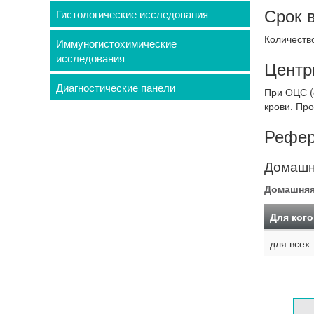
Срок 
Гистологические исследования
Количество
Иммуногистохимические
исследования
Центр
Диагностические панели
При ОЦС (о
крови. Пр
Рефер
Домашня
Домашняя 
Для кого
для всех