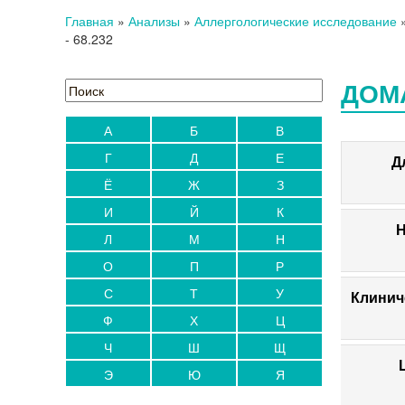
Главная
»
Анализы
»
Аллергологические исследование
- 68.232
ДОМА
А
Б
В
Г
Д
Е
Д
Ё
Ж
З
И
Й
К
Н
Л
М
Н
О
П
Р
С
Т
У
Клинич
Ф
Х
Ц
Ч
Ш
Щ
Э
Ю
Я