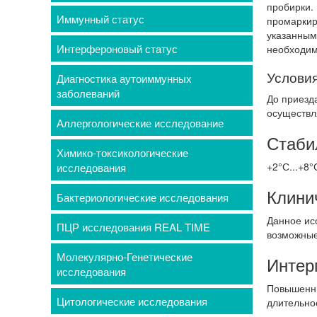
пробирки.
Иммунный статус
промаркир
указанным
Интерфероновый статус
необходимо
Условия
Диагностика аутоиммунных
заболеваний
До приезд
осуществл
Аллергологические исследование
Стаби
Химико-токсикологические
+2°С...+8°
исследования
Клини
Бактериологические исследования
Данное ис
ПЦР исследования REAL TIME
возможные
Молекулярно-Генетические
Интер
исследования
Повышенны
Цитологические исследования
длительно