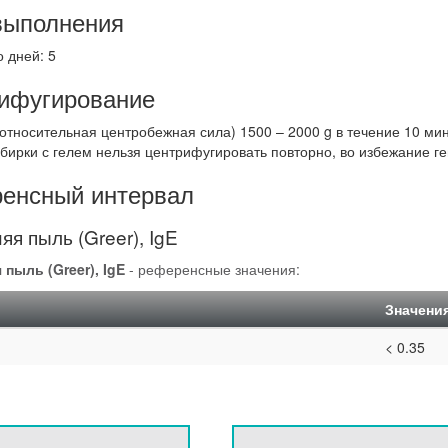
выполнения
 дней: 5
ифугирование
тносительная центробежная сила) 1500 – 2000 g в течение 10 мин.
обирки с гелем нельзя центрифугировать повторно, во избежание г
енсный интервал
я пыль (Greer), IgE
пыль (Greer), IgE
- референсные значения:
Значени
< 0.35