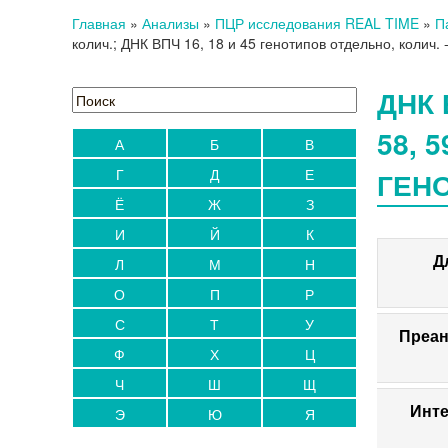
Главная
»
Анализы
»
ПЦР исследования REAL TIME
»
П
колич.; ДНК ВПЧ 16, 18 и 45 генотипов отдельно, колич.
-
ДНК В
58, 
А
Б
В
Г
Д
Е
ГЕНО
Ё
Ж
З
И
Й
К
Д
Л
М
Н
О
П
Р
С
Т
У
Преан
Ф
Х
Ц
Ч
Ш
Щ
Инте
Э
Ю
Я