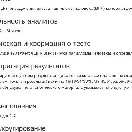
 Для определения вируса папилломы человека (ВПЧ) материал дол
льность аналитов
С − 24 часа.
ческая информация о тесте
ализа выявляется ДНК ВПЧ (вируса папилломы человека) и определя
претация результатов
руется с учетом результатов цитологического исследования мазков
оложительный результат: наличие 16/18/31/33/35/39/45/51/52/56/5
о обнаруженного генетического материала указывает на вирусную н
выполнения
 дней: 2
ифугирование