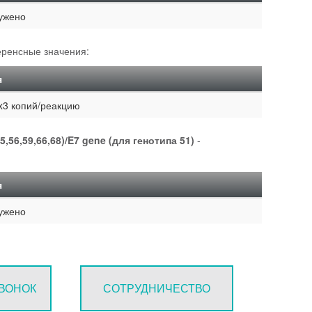
ужено
ренсные значения:
я
x3 копий/реакцию
5,56,59,66,68)/E7 gene (для генотипа 51)
-
я
ужено
ЗВОНОК
СОТРУДНИЧЕСТВО