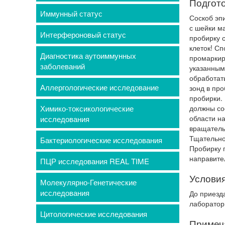
Подгото
Иммунный статус
Соскоб эп
с шейки ма
Интерфероновый статус
пробирку 
клеток! Сп
Диагностика аутоиммунных
промаркир
заболеваний
указанным
обработат
Аллергологические исследование
зонд в про
пробирки.
Химико-токсикологические
должны со
области на
исследования
вращатель
Тщательно 
Бактериологические исследования
Пробирку 
направите
ПЦР исследования REAL TIME
Условия
Молекулярно-Генетические
исследования
До приезд
лаборатор
Цитологические исследования
Примеч