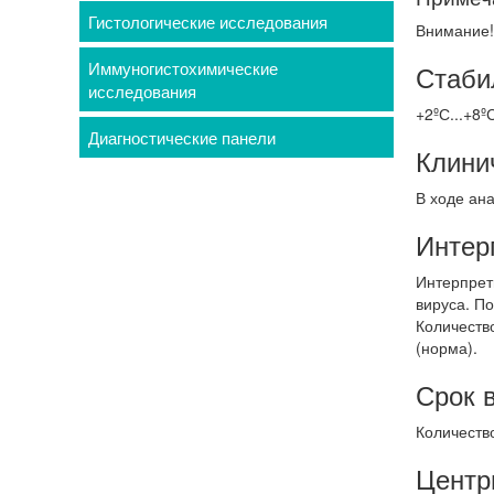
Гистологические исследования
Внимание!
Иммуногистохимические
Стаби
исследования
+2ºС...+8º
Диагностические панели
Клини
В ходе ан
Интер
Интерпрети
вируса. П
Количеств
(норма).
Срок 
Количество
Центр