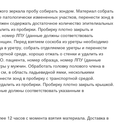
кого зеркала пробу собирать зондом. Материал собрать
ее патологически измененных участков, перенести зонд в
лжен содержать достаточное количество эпителиальных
алить из пробирки. Пробирку плотно закрыть и
, номер ЛПУ (данные должны соответствовать
енщин. Перед взятием соскоба из уретры необходимо
а в уретру, собрать отделяемое уретры и перенести
ортной среде, хорошо отжать о стенки и удалить из
.О. пациента, номер образца, номер ЛПУ (данные
ры у мужчин. Обработать головку полового члена в
 см, в область ладьевидной ямки, несколькими
ести зонд в пробирку с транспортной средой.
удалить из пробирки. Пробирку плотно закрыть крышкой.
ные должны соответствовать указанным в
ее 12 часов с момента взятия материала. Доставка в