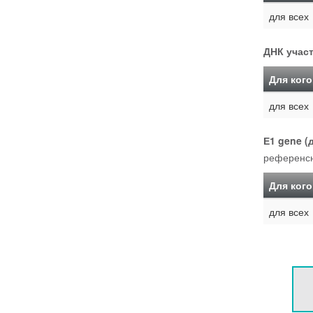
для всех
ДНК участ
Для кого
для всех
Е1 gene (д
референсн
Для кого
для всех