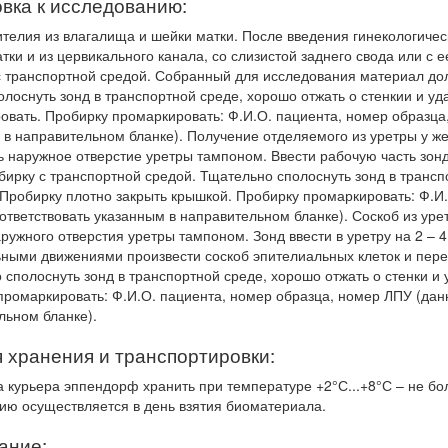
вка к исследованию:
ителия из влагалища и шейки матки. После введения гинекологичес
тки и из цервикального канала, со слизистой заднего свода или с 
с транспортной средой. Собранный для исследования материал до
олоснуть зонд в транспортной среде, хорошо отжать о стенкии и уд
овать. Пробирку промаркировать: Ф.И.О. пациента, номер образца
 в направительном бланке). Получение отделяемого из уретры у ж
ь наружное отверстие уретры тампоном. Ввести рабочую часть зонд
бирку с транспортной средой. Тщательно сполоснуть зонд в трансп
 Пробирку плотно закрыть крышкой. Пробирку промаркировать: Ф.И
ответствовать указанным в направительном бланке). Соскоб из урет
ружного отверстия уретры тампоном. Зонд ввести в уретру на 2 – 4
ными движениями произвести соскоб эпителиальных клеток и перен
сполоснуть зонд в транспортной среде, хорошо отжать о стенки и 
промаркировать: Ф.И.О. пациента, номер образца, номер ЛПУ (дан
льном бланке).
 хранения и транспортировки:
а курьера эппендорф хранить при температуре +2°С...+8°С – не бол
ию осуществляется в день взятия биоматериала.
ание: