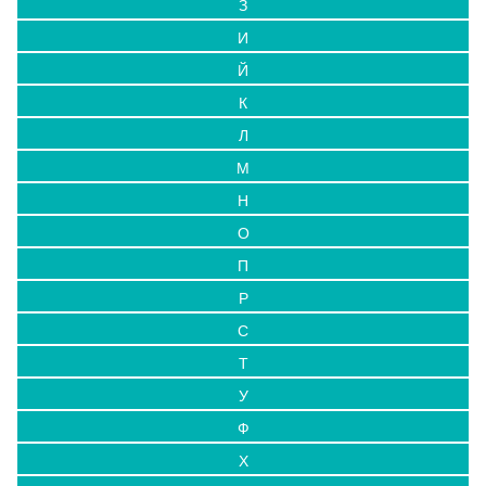
З
И
Й
К
Л
М
Н
О
П
Р
С
Т
У
Ф
Х