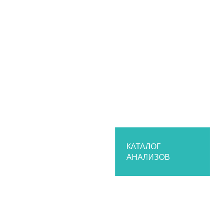
Калькулятор пересчета единиц измерения
Эксклюзивные исследования
Перечень критических показателей
Электронные бланки
Каталог анализов
Организациям
Частным медицинским клиникам
Государственным заказчикам
Сотрудничество
О лаборатории
История
Структура лаборатории
КАТАЛОГ
АНАЛИЗОВ
Нормативные документы
Парк оборудования
Контроль качества
Партнеры
Вакансии