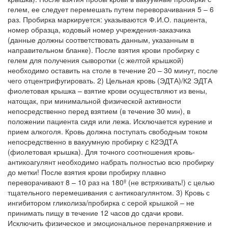
гелем, ее следует перемешать путем переворачивания 5 – 6
раз. Пробирка маркируется: указываются Ф.И.О. пациента,
номер образца, кодовый номер учреждения-заказчика
(данные должны соответствовать данным, указанным в
направительном бланке). После взятия крови пробирку с
гелем для получения сыворотки (с желтой крышкой)
необходимо оставить на столе в течение 20 – 30 минут, после
чего отцентрифугировать. 2) Цельная кровь (ЭДТА)/К2 ЭДТА
фиолетовая крышка – взятие крови осуществляют из вены,
натощак, при минимальной физической активности
непосредственно перед взятием (в течение 30 мин), в
положении пациента сидя или лежа. Исключается курение и
прием алкоголя. Кровь должна поступать свободным током
непосредственно в вакуумную пробирку с К2ЭДТА
(фиолетовая крышка). Для точного соотношения кровь-
антикоагулянт необходимо набрать полностью всю пробирку
до метки! После взятия крови пробирку плавно
переворачивают 8 – 10 раз на 180º (не встряхивать!) с целью
тщательного перемешивания с антикоагулянтом. 3) Кровь с
ингибитором гликолиза/пробирка с серой крышкой – не
принимать пищу в течение 12 часов до сдачи крови.
Исключить физическое и эмоциональное перенапряжение и