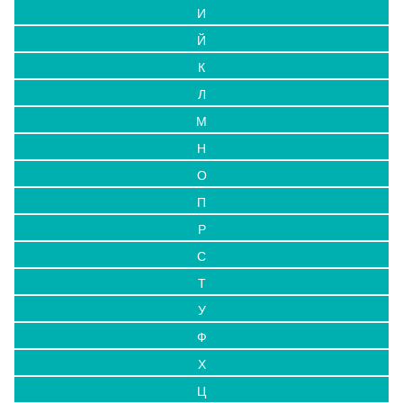
И
Й
К
Л
М
Н
О
П
Р
С
Т
У
Ф
Х
Ц