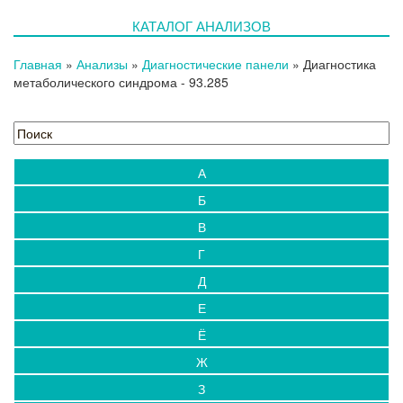
Новости
КАТАЛОГ АНАЛИЗОВ
Блог
Испытательный центр
Главная
»
Анализы
»
Диагностические панели
»
Диагностика
Выезды на дом
метаболического синдрома
- 93.285
Контакты
А
Б
В
Г
Д
Е
Ё
Ж
З