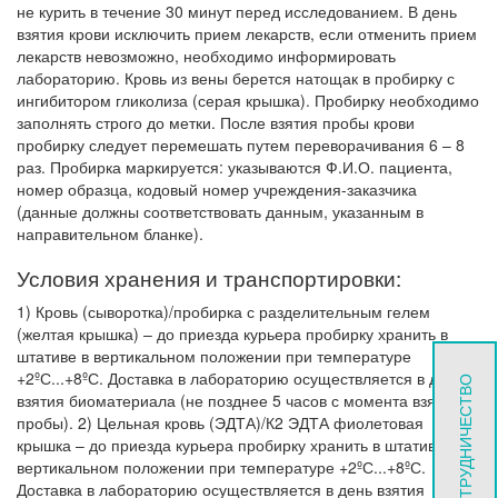
не курить в течение 30 минут перед исследованием. В день
взятия крови исключить прием лекарств, если отменить прием
лекарств невозможно, необходимо информировать
лабораторию. Кровь из вены берется натощак в пробирку с
ингибитором гликолиза (серая крышка). Пробирку необходимо
заполнять строго до метки. После взятия пробы крови
пробирку следует перемешать путем переворачивания 6 – 8
раз. Пробирка маркируется: указываются Ф.И.О. пациента,
номер образца, кодовый номер учреждения-заказчика
(данные должны соответствовать данным, указанным в
направительном бланке).
Условия хранения и транспортировки:
1) Кровь (сыворотка)/пробирка с разделительным гелем
(желтая крышка) – до приезда курьера пробирку хранить в
штативе в вертикальном положении при температуре
+2ºС...+8ºС. Доставка в лабораторию осуществляется в день
СОТРУДНИЧЕСТВО
взятия биоматериала (не позднее 5 часов с момента взятия
пробы). 2) Цельная кровь (ЭДТА)/К2 ЭДТА фиолетовая
крышка – до приезда курьера пробирку хранить в штативе в
вертикальном положении при температуре +2ºС...+8ºС.
Доставка в лабораторию осуществляется в день взятия