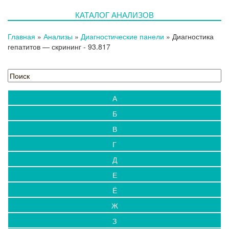
КАТАЛОГ АНАЛИЗОВ
Главная
»
Анализы
»
Диагностические панели
»
Диагностика
гепатитов — скрининг
- 93.817
А
Б
В
Г
Д
Е
Ё
Ж
З