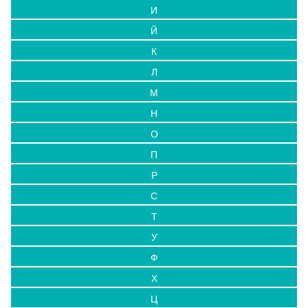
И
Й
К
Л
М
Н
О
П
Р
С
Т
У
Ф
Х
Ц