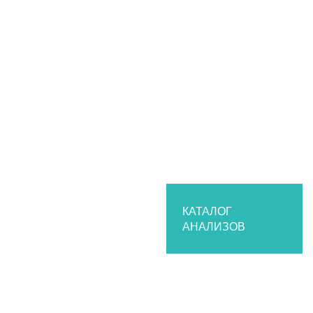
Калькулятор пересчета единиц измерения
Эксклюзивные исследования
Перечень критических показателей
Электронные бланки
Каталог анализов
Организациям
Частным медицинским клиникам
Государственным заказчикам
Сотрудничество
О лаборатории
История
Структура лаборатории
КАТАЛОГ
АНАЛИЗОВ
Нормативные документы
Парк оборудования
Контроль качества
Партнеры
Вакансии