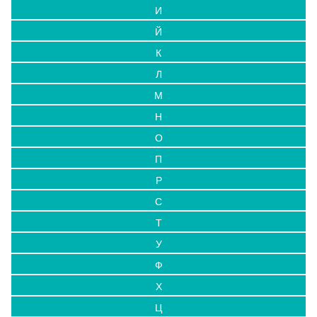
И
Й
К
Л
М
Н
О
П
Р
С
Т
У
Ф
Х
Ц