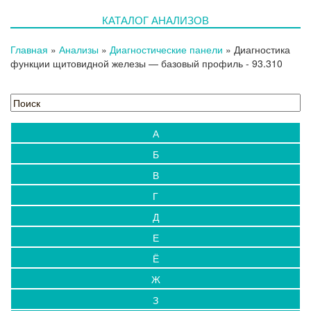
Новости
КАТАЛОГ АНАЛИЗОВ
Блог
Испытательный центр
Главная
»
Анализы
»
Диагностические панели
»
Диагностика
Выезды на дом
функции щитовидной железы — базовый профиль
- 93.310
Контакты
А
Б
В
Г
Д
Е
Ё
Ж
З