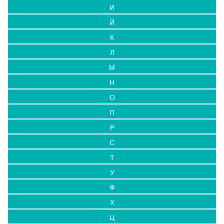
И
Й
К
Л
М
Н
О
П
Р
С
Т
У
Ф
Х
Ц