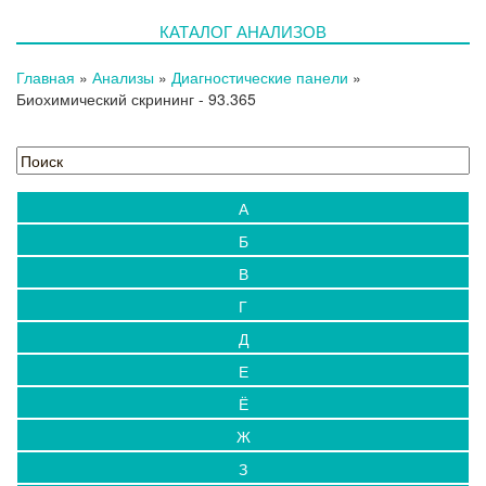
КАТАЛОГ АНАЛИЗОВ
Главная
»
Анализы
»
Диагностические панели
»
Биохимический скрининг
- 93.365
А
Б
В
Г
Д
Е
Ё
Ж
З