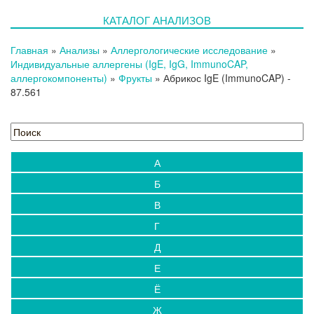
КАТАЛОГ АНАЛИЗОВ
Главная
»
Анализы
»
Аллергологические исследование
»
Индивидуальные аллергены (IgE, IgG, ImmunoCAP,
аллергокомпоненты)
»
Фрукты
»
Абрикос IgE (ImmunoCAP)
-
87.561
А
Б
В
Г
Д
Е
Ё
Ж