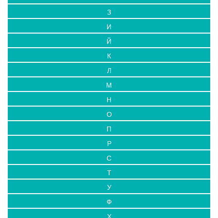
З
И
Й
К
Л
М
Н
О
П
Р
С
Т
У
Ф
Х