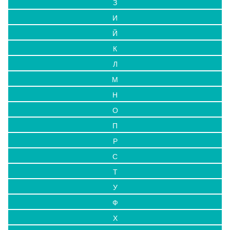
З
И
Й
К
Л
М
Н
О
П
Р
С
Т
У
Ф
Х