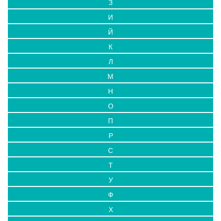
З
И
Й
К
Л
М
Н
О
П
Р
С
Т
У
Ф
Х