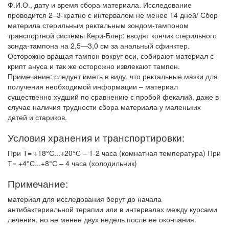
Ф.И.О., дату и время сбора материала. Исследование
проводится 2–3-кратно с интервалом не менее 14 дней/ Сбор
материла стерильным ректальным зондом-тампоном
транспортной системы Кери-Блер: вводят кончик стерильного
зонда-тампона на 2,5—3,0 см за анальный сфинктер.
Осторожно вращая тампон вокруг оси, собирают материал с
крипт ануса и так же осторожно извлекают тампон.
Примечание: следует иметь в виду, что ректальные мазки для
получения необходимой информации – материал
существенно худший по сравнению с пробой фекалий, даже в
случае наличия трудности сбора материала у маленьких
детей и стариков.
Условия хранения и транспортировки:
При Т= +18°С...+20°С – 1-2 часа (комнатная температура) При
Т= +4°С...+8°С – 4 часа (холодильник)
Примечание:
материал для исследования берут до начала
антибактериальной терапии или в интервалах между курсами
лечения, но не менее двух недель после ее окончания.