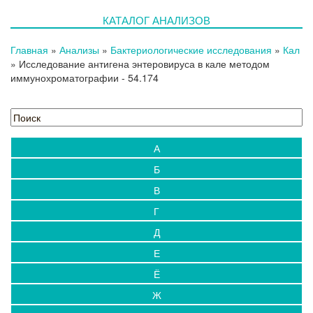
КАТАЛОГ АНАЛИЗОВ
Главная
»
Анализы
»
Бактериологические исследования
»
Кал
»
Исследование антигена энтеровируса в кале методом
иммунохроматографии
- 54.174
А
Б
В
Г
Д
Е
Ё
Ж