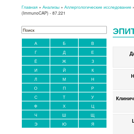
Главная
»
Анализы
»
Аллергологические исследование
(ImmunoCAP)
- 87.221
ЭПИТ
А
Б
В
Г
Д
Е
Д
Ё
Ж
З
И
Й
К
Н
Л
М
Н
О
П
Р
С
Т
У
Клинич
Ф
Х
Ц
Ч
Ш
Щ
Э
Ю
Я