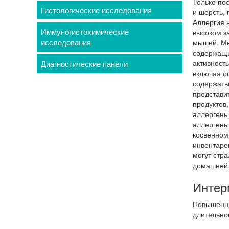
Только по
Гистологические исследования
и шерсть,
Аллергия 
Иммуногистохимические
высоком з
исследования
мышей. Ме
содержащи
активност
Диагностические панели
включая о
содержать
представи
продуктов
аллергены
аллергены 
косвенном
инвентарем
могут стр
домашней 
Интер
Повышенны
длительно