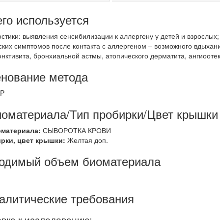
его используется
остики: выявления сенсибилизации к аллергену у детей и взрослы
ских симптомов после контакта с аллергеном – возможного вдыхани
нктивита, бронхиальной астмы, атопического дерматита, ангиоотек
нование метода
AP
иоматериала/Тип пробирки/Цвет крышки
оматериала:
СЫВОРОТКА КРОВИ
ирки, цвет крышки:
Желтая доп.
одимый объем биоматериала
алитические требования
вка к исследованию: