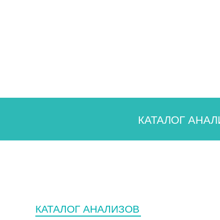
Государственным заказчикам
Сотрудничество
О лаборатории
История
Структура лаборатории
Нормативные документы
Парк оборудования
Контроль качества
Партнеры
КАТАЛОГ АНАЛ
Вакансии
Новости
Блог
Испытательный центр
Выезды на дом
Контакты
КАТАЛОГ АНАЛИЗОВ