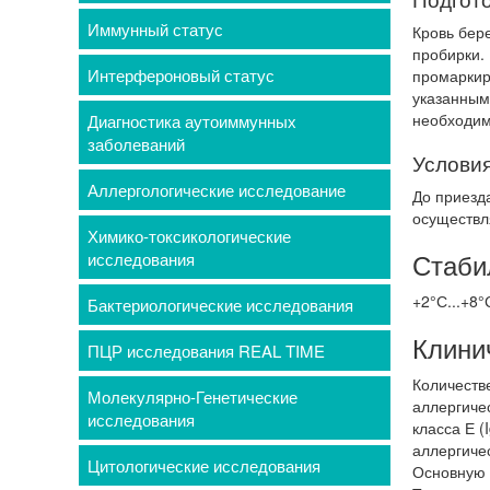
Иммунный статус
Кровь бере
пробирки.
Интерфероновый статус
промаркир
указанным
необходимо
Диагностика аутоиммунных
заболеваний
Условия
Аллергологические исследование
До приезд
осуществл
Химико-токсикологические
Стаби
исследования
+2°С...+8°
Бактериологические исследования
Клини
ПЦР исследования REAL TIME
Количеств
Молекулярно-Генетические
аллергиче
исследования
класса Е 
аллергиче
Цитологические исследования
Основную 