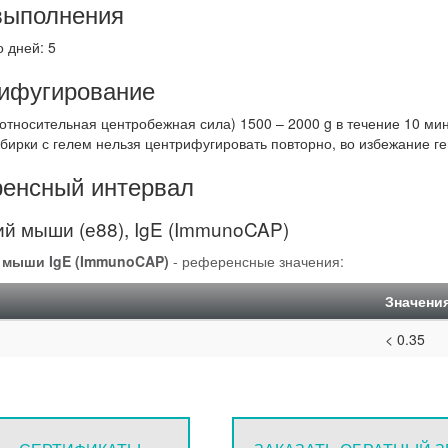
выполнения
 дней: 5
ифугирование
тносительная центробежная сила) 1500 – 2000 g в течение 10 мин.
обирки с гелем нельзя центрифугировать повторно, во избежание г
енсный интервал
й мыши (е88), IgE (ImmunoCAP)
 мыши IgE (ImmunoCAP)
- референсные значения:
Значени
< 0.35