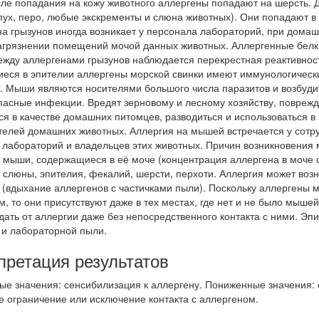
сле попадания на кожу животного аллергены попадают на шерсть. 
 пух, перо, любые экскременты и слюна животных). Они попадают в
на грызунов иногда возникает у персонала лабораторий, при дома
агрязнении помещений мочой данных животных. Аллергенные белки 
жду аллергенами грызунов наблюдается перекрестная реактивност
еся в эпителии аллергены морской свинки имеют иммунологически
ь. Мыши являются носителями большого числа паразитов и возбуди
пасные инфекции. Вредят зерновому и лесному хозяйству, поврежд
ся в качестве домашних питомцев, разводиться и использоваться в
телей домашних животных. Аллергия на мышей встречается у сотр
, лабораторий и владельцев этих животных. Причин возникновения м
 мыши, содержащиеся в её моче (концентрация аллергена в моче са
слюны, эпителия, фекалий, шерсти, перхоти. Аллергия может возни
 (вдыхание аллергенов с частичками пыли). Поскольку аллергены 
, то они присутствуют даже в тех местах, где нет и не было мыше
адать от аллергии даже без непосредственного контакта с ними. 
и лабораторной пыли.
претация результатов
е значения: сенсибилизация к аллергену. Пониженные значения: о
е ограничение или исключение контакта с аллергеном.