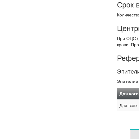
Срок 
Количество
Центр
При ОЦС (о
крови. Пр
Рефер
Эпители
Эпителий
Для кого
Для всех