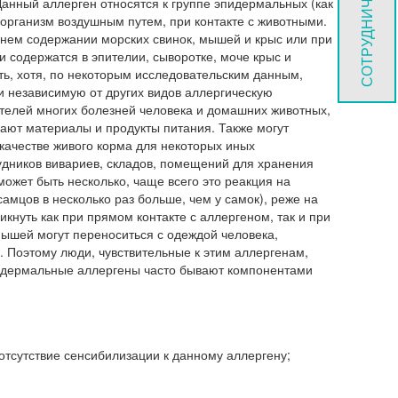
СОТРУДНИЧЕСТВО
Данный аллерген относятся к группе эпидермальных (как
 организм воздушным путем, при контакте с животными.
шнем содержании морских свинок, мышей и крыс или при
содержатся в эпителии, сыворотке, моче крыс и
ь, хотя, по некоторым исследовательским данным,
 независимую от других видов аллергическую
телей многих болезней человека и домашних животных,
ают материалы и продукты питания. Также могут
 качестве живого корма для некоторых иных
удников вивариев, складов, помещений для хранения
ожет быть несколько, чаще всего это реакция на
мцов в несколько раз больше, чем у самок), реже на
кнуть как при прямом контакте с аллергеном, так и при
мышей могут переноситься с одеждой человека,
й. Поэтому люди, чувствительные к этим аллергенам,
Эпидермальные аллергены часто бывают компонентами
тсутствие сенсибилизации к данному аллергену;