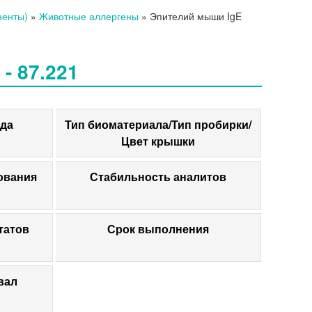
ненты)
»
Животные аллергены
»
Эпителий мыши IgE
 87.221
да
Тип биоматериала/Тип пробирки/
Цвет крышки
ования
Стабильность аналитов
татов
Срок выполнения
вал