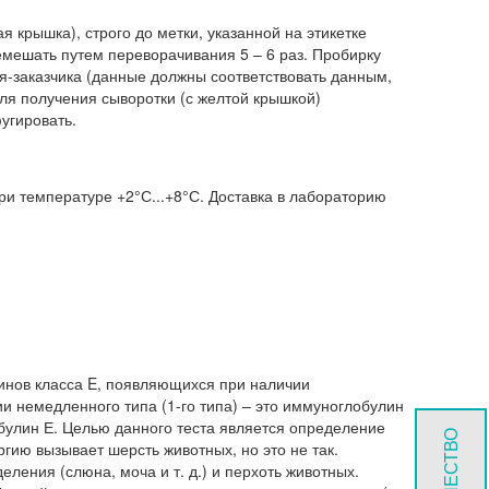
 крышка), строго до метки, указанной на этикетке
ремешать путем переворачивания 5 – 6 раз. Пробирку
я-заказчика (данные должны соответствовать данным,
для получения сыворотки (с желтой крышкой)
угировать.
ри температуре +2°С...+8°С. Доставка в лабораторию
инов класса E, появляющихся при наличии
ии немедленного типа (1-го типа) – это иммуноглобулин
булин Е. Целью данного теста является определение
гию вызывает шерсть животных, но это не так.
ения (слюна, моча и т. д.) и перхоть животных.