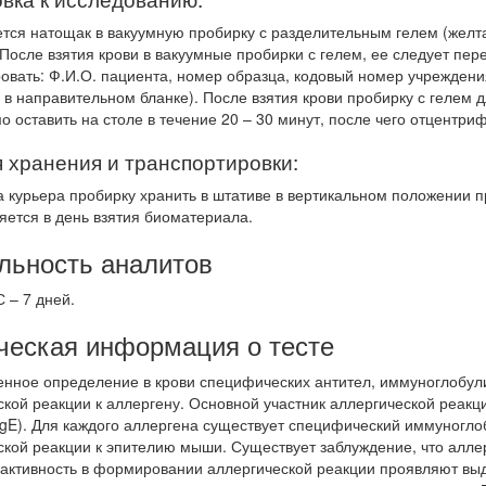
тся натощак в вакуумную пробирку с разделительным гелем (желтая
 После взятия крови в вакуумные пробирки с гелем, ее следует пе
овать: Ф.И.О. пациента, номер образца, кодовый номер учреждени
 в направительном бланке). После взятия крови пробирку с гелем 
 оставить на столе в течение 20 – 30 минут, после чего отцентриф
 хранения и транспортировки:
а курьера пробирку хранить в штативе в вертикальном положении п
яется в день взятия биоматериала.
льность аналитов
С – 7 дней.
ческая информация о тесте
енное определение в крови специфических антител, иммуноглобул
ской реакции к аллергену. Основной участник аллергической реакц
(IgE). Для каждого аллергена существует специфический иммуногло
ской реакции к эпителию мыши. Существует заблуждение, что аллер
активность в формировании аллергической реакции проявляют выдел