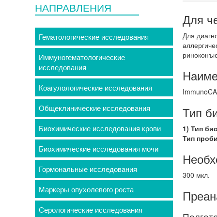
НАПРАВЛЕНИЯ
Для ч
Для диагн
Гематологические исследования
аллергиче
риноконъю
Иммуногематологические
исследования
Наиме
Коагулологические исследования
ImmunoC
Общеклинические исследования
Тип б
Биохимические исследования крови
1) Тип би
Тип проб
Биохимические исследования мочи
Необх
Гормональные исследования
300 мкл.
Маркеры опухолевого роста
Преан
Серологические исследования
Подгото