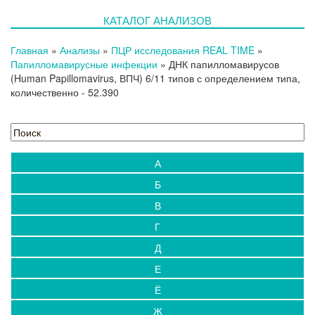
Новости
КАТАЛОГ АНАЛИЗОВ
Блог
Испытательный центр
Главная
»
Анализы
»
ПЦР исследования REAL TIME
»
Выезды на дом
Папилломавирусные инфекции
»
ДНК папилломавирусов
(Human Papillomavirus, ВПЧ) 6/11 типов с определением типа,
Контакты
количественно
- 52.390
А
Б
В
Г
Д
Е
Ё
Ж