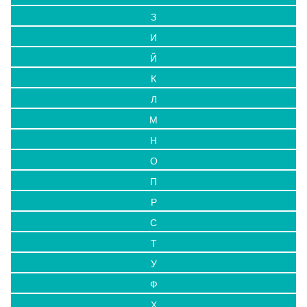
З
И
Й
К
Л
М
Н
О
П
Р
С
Т
У
Ф
Х