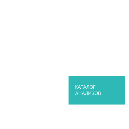
Калькулятор пересчета единиц измерения
Эксклюзивные исследования
Перечень критических показателей
Электронные бланки
Каталог анализов
Организациям
Частным медицинским клиникам
Государственным заказчикам
Сотрудничество
О лаборатории
История
Структура лаборатории
КАТАЛОГ
АНАЛИЗОВ
Нормативные документы
Парк оборудования
Контроль качества
Партнеры
Вакансии