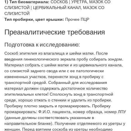
1) Тип биоматериала:
СОСКОБ | УРЕТРА, МАЗОК СО
СЛИЗИСТОЙ | ЦЕРВИКАЛЬНЫЙ КАНАЛ, МАЗОК СО
СЛИЗИСТОЙ
Тип пробирки, цвет крышки:
Прочее ПЦР
Преаналитические требования
Подготовка к исследованию:
Соскоб эпителия из влагалища и шейки матки. После
введения гинекологического зеркала пробу собирать зондом.
Материал собрать с шейки матки и из цервикального канала,
со слизистой заднего свода или с ее патологически
измененных участков, перенести зонд в пробирку с
транспортной средой. Собранный для исследования
материал должен содержать достаточное количество
эпителиальных клеток! Сполоснуть зонд в транспортной
среде, хорошо отжать о стенкии и удалить из пробирки.
Пробирку плотно закрыть и промаркировать. Пробирку
промаркировать: Ф.И.О. пациента, номер образца, номер ЛПУ
(данные должны соответствовать указанным в
направительном бланке). Получение отделяемого из уретры у
женщин. Перед взятием соскоба из уретры необходимо