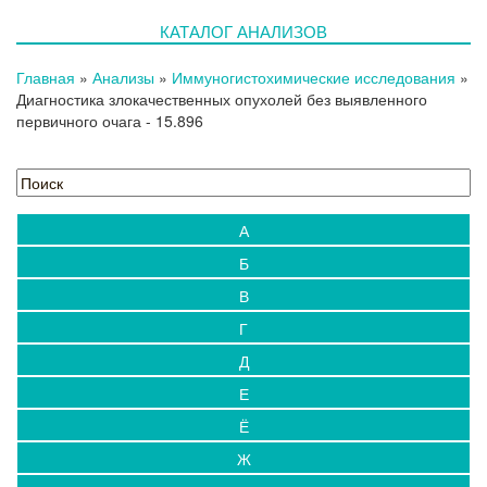
КАТАЛОГ АНАЛИЗОВ
Главная
»
Анализы
»
Иммуногистохимические исследования
»
Диагностика злокачественных опухолей без выявленного
первичного очага
- 15.896
А
Б
В
Г
Д
Е
Ё
Ж