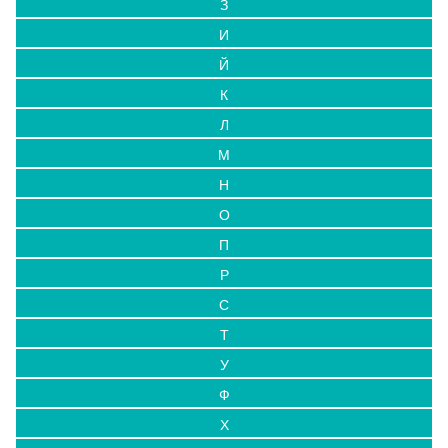
З
И
Й
К
Л
М
Н
О
П
Р
С
Т
У
Ф
Х