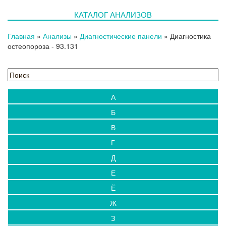
КАТАЛОГ АНАЛИЗОВ
Главная
»
Анализы
»
Диагностические панели
»
Диагностика
остеопороза
- 93.131
А
Б
В
Г
Д
Е
Ё
Ж
З