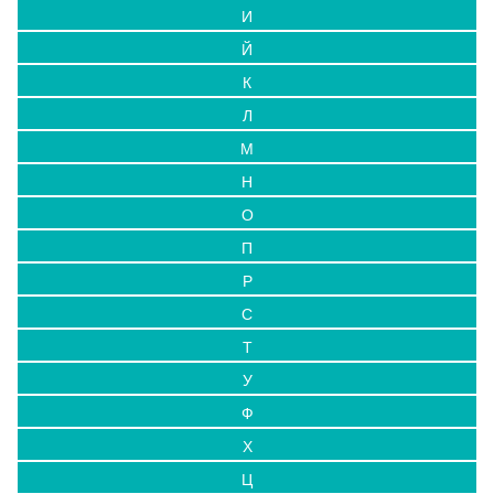
И
Й
К
Л
М
Н
О
П
Р
С
Т
У
Ф
Х
Ц