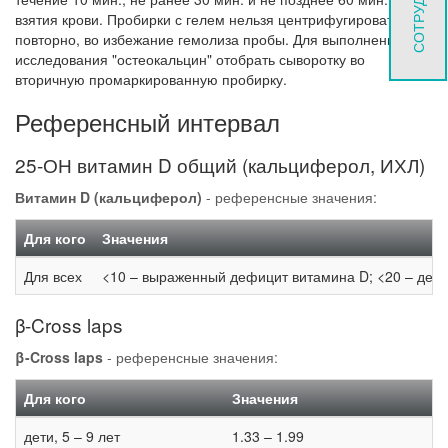
взятия крови. Пробирки с гелем нельзя центрифугировать
повторно, во избежание гемолиза пробы. Для выполнения
исследования "остеокальцин" отобрать сыворотку во
вторичную промаркированную пробирку.
Референсный интервал
25-ОН витамин D общий (кальциферол, ИХЛ)
Витамин D (кальциферол)
- референсные значения:
Для кого
Значения
Для всех
<10 – выраженный дефицит витамина D; <20 – дефи
β-Cross laps
β-Cross laps
- референсные значения:
Для кого
Значения
дети, 5 – 9 лет
1.33 – 1.99