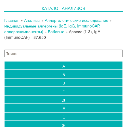
КАТАЛОГ АНАЛИЗОВ
Главная
»
Анализы
»
Аллергологические исследование
»
Индивидуальные аллергены (IgE, IgG, ImmunoCAP,
аллергокомпоненты)
»
Бобовые
»
Арахис (f13), IgE
(ImmunoCAP)
- 87.650
А
Б
В
Г
Д
Е
Ё
Ж