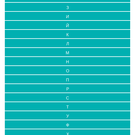
З
И
Й
К
Л
М
Н
О
П
Р
С
Т
У
Ф
Х