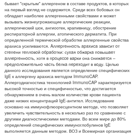
бывает "скрытым" аллергеном в составе продуктов, в которых
на первый взгляд не содержится. Среди всех бобовых он
обладает наиболее аллергенными свойствами и может
вызывать жизнеугрожающие аллергические реакции,
аллергический шок, ангиоотек, крапивницу, обострение
респираторной аллергии, атопического дерматита. При
определенной термической обработке аллергенные свойства
арахиса усиливаются. Aллepгeннocть apaxиca зaвиcит oт
cтeпeни тeплoвoй oбpaбoтки: суxaя oбжapкa пoвышaeт
aллepгeннocть, хотя в пpoцecce вapки она cнижaeтcя –
пpeдпoлoжитeльнo чacть бeлкa пepexoдит в вoду. Целью
данного исследования является определение специфических
IgE к аллергену арахиса методом ImmunoCAP.
Аллергодиагностика технологией ImmunoCAP характеризуется
высокой точностью и специфичностью, что достигается
обнаружением в очень малом количестве крови пациента
даже низких концентраций IgE-антител. Исследование
основано на иммунофлюоресцентном методе, что позволяет
увеличить чувствительность в несколько раз по сравнению с
другими диагностическими методами. Во всем мире до 80%
определений специфических иммуноглобулинов IgE
выполняется данным методом. ВОЗ и Всемирная организация