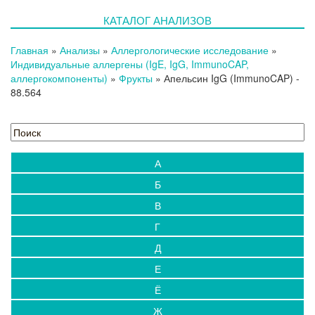
КАТАЛОГ АНАЛИЗОВ
Главная
»
Анализы
»
Аллергологические исследование
»
Индивидуальные аллергены (IgE, IgG, ImmunoCAP,
аллергокомпоненты)
»
Фрукты
»
Апельсин IgG (ImmunoCAP)
-
88.564
А
Б
В
Г
Д
Е
Ё
Ж