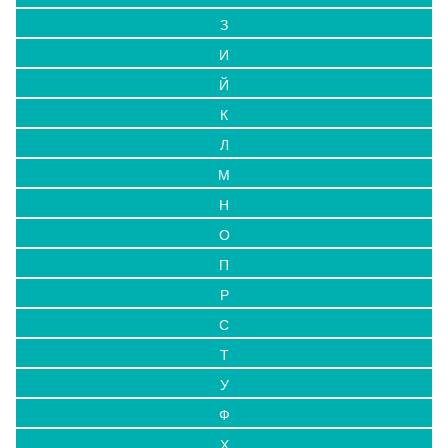
З
И
Й
К
Л
М
Н
О
П
Р
С
Т
У
Ф
Х