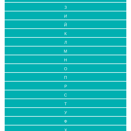
З
И
Й
К
Л
М
Н
О
П
Р
С
Т
У
Ф
Х