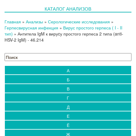
КАТАЛОГ АНАЛИЗОВ
Главная
»
Анализы
»
Серологические исследования
»
Герпесвирусная инфекция
»
Вирус простого герпеса ( I - II
тип)
»
Антитела IgM к вируcу простого герпеса 2 типа (anti-
HSV-2 IgM)
- 46.214
А
Б
В
Г
Д
Е
Ё
Ж