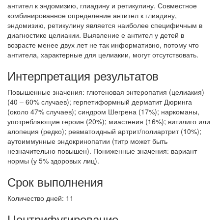
антител к эндомизию, глиадину и ретикулину. Совместное
комбинированное определение антител к глиадину,
эндомизию, ретикулину является наиболее специфичным в
диагностике целиакии. Выявление е антител у детей в
возрасте менее двух лет не так информативно, потому что
антитела, характерные для целиакии, могут отсутствовать.
Интерпретация результатов
Повышенные значения: глютеновая энтеропатия (целиакия)
(40 – 60% случаев); герпетиформный дерматит Дюринга
(около 47% случаев); синдром Шегрена (17%); наркоманы,
употребляющие героин (20%); миастения (16%); витилиго или
алопеция (редко); ревматоидный артрит/полиартрит (10%);
аутоиммунные эндокринопатии (титр может быть
незначительно повышен). Пониженные значения: вариант
нормы (у 5% здоровых лиц).
Срок выполнения
Количество дней: 11
Центрифугирование