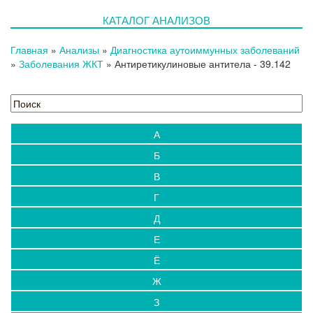
КАТАЛОГ АНАЛИЗОВ
Главная
»
Анализы
»
Диагностика аутоиммунных заболеваний
»
Заболевания ЖКТ
»
Антиретикулиновые антитела
- 39.142
А
Б
В
Г
Д
Е
Ё
Ж
З