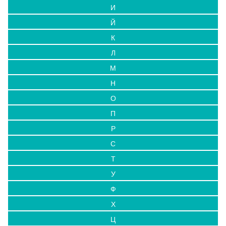
И
Й
К
Л
М
Н
О
П
Р
С
Т
У
Ф
Х
Ц