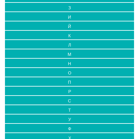
З
И
Й
К
Л
М
Н
О
П
Р
С
Т
У
Ф
Х