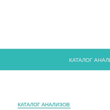
Государственным заказчикам
Сотрудничество
О лаборатории
История
Структура лаборатории
Нормативные документы
Парк оборудования
Контроль качества
Партнеры
КАТАЛОГ АНАЛ
Вакансии
Новости
Блог
Испытательный центр
Выезды на дом
Контакты
КАТАЛОГ АНАЛИЗОВ