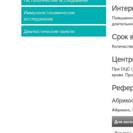
Интер
Иммуногистохимические
Повышенны
исследования
длительно
Диагностические панели
Срок 
Количество
Центр
При ОЦС (о
крови. Пр
Рефер
Абрикос
Абрикос, 
Для кого
Для всех