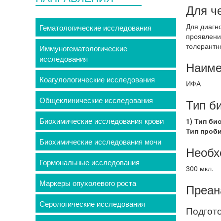
Для ч
Для диагн
Гематологические исследования
проявлени
толерантн
Иммуногематологические
исследования
Наиме
Коагулологические исследования
ИФА
Общеклинические исследования
Тип б
Биохимические исследования крови
1) Тип би
Тип проб
Биохимические исследования мочи
Необх
Гормональные исследования
300 мкл.
Маркеры опухолевого роста
Преан
Серологические исследования
Подгото