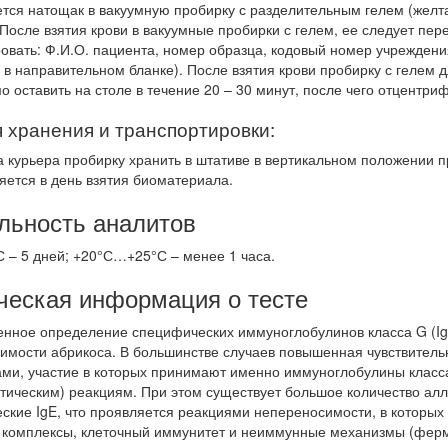
тся натощак в вакуумную пробирку с разделительным гелем (желтая
 После взятия крови в вакуумные пробирки с гелем, ее следует пе
овать: Ф.И.О. пациента, номер образца, кодовый номер учреждени
 в направительном бланке). После взятия крови пробирку с гелем 
 оставить на столе в течение 20 – 30 минут, после чего отцентриф
 хранения и транспортировки:
а курьера пробирку хранить в штативе в вертикальном положении п
яется в день взятия биоматериала.
льность аналитов
С – 5 дней; +20°С…+25°С – менее 1 часа.
ческая информация о тесте
енное определение специфических иммуноглобулинов класса G (Ig
имости абрикоса. В большинстве случаев повышенная чувствител
ми, участие в которых принимают именно иммуноглобулины класса 
тическим) реакциям. При этом существует большое количество алл
ские IgE, что проявляется реакциями непереносимости, в которых
комплексы, клеточный иммунитет и неиммунные механизмы (ферм