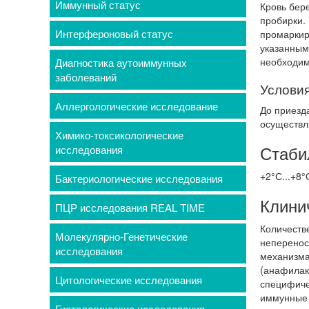
Иммунный статус
Кровь бере
пробирки.
Интерфероновый статус
промаркир
указанным
необходимо
Диагностика аутоиммунных
заболеваний
Условия
Аллергологические исследование
До приезд
осуществл
Химико-токсикологические
Стаби
исследования
+2°С...+8°
Бактериологические исследования
Клини
ПЦР исследования REAL TIME
Количеств
Молекулярно-Генетические
неперенос
исследования
механизма
(анафилак
Цитологические исследования
специфиче
иммунные 
Гистологические исследования