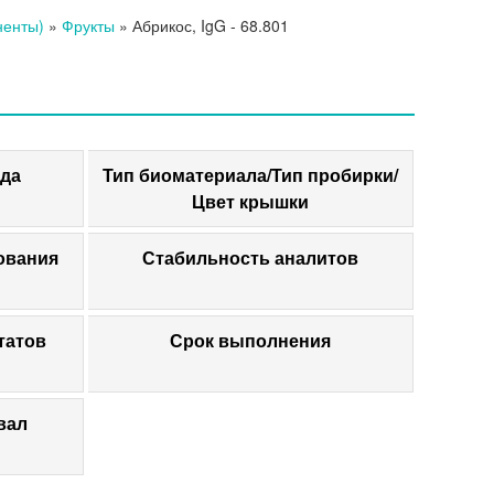
ненты)
»
Фрукты
»
Абрикос, IgG
- 68.801
да
Тип биоматериала/Тип пробирки/
Цвет крышки
ования
Стабильность аналитов
татов
Срок выполнения
вал