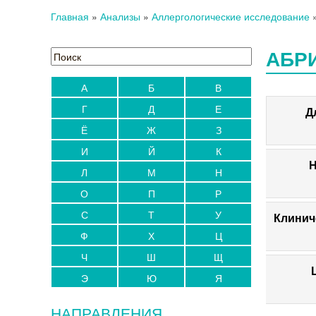
Главная
»
Анализы
»
Аллергологические исследование
АБРИ
А
Б
В
Г
Д
Е
Д
Ё
Ж
З
И
Й
К
Н
Л
М
Н
О
П
Р
С
Т
У
Клинич
Ф
Х
Ц
Ч
Ш
Щ
Э
Ю
Я
НАПРАВЛЕНИЯ