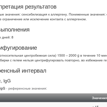
претация результатов
е значения: сенсибилизация к аллергену. Пониженные значения: о
е ограничение или исключение контакта с аллергеном.
выполнения
 дней: 8
ифугирование
тносительная центробежная сила) 1500 – 2000 g в течение 10 мин.
обирки с гелем нельзя центрифугировать повторно, во избежание г
енсный интервал
, IgG
IgG
- референсные значения:
Значени
< 15